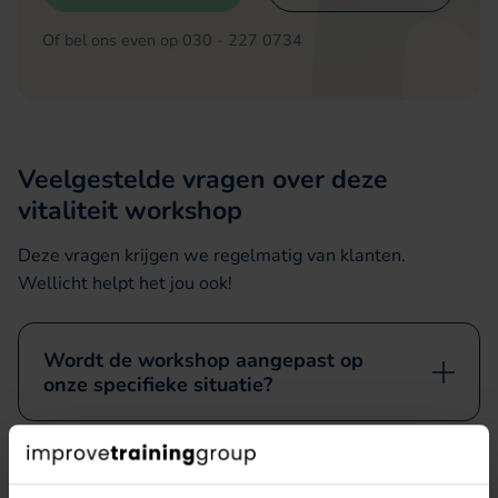
Of bel ons even op 030 - 227 0734
Veelgestelde vragen over deze
vitaliteit workshop
Deze vragen krijgen we regelmatig van klanten.
Wellicht helpt het jou ook!
Wordt de workshop aangepast op
onze specifieke situatie?
We hebben een hele kleine of juist