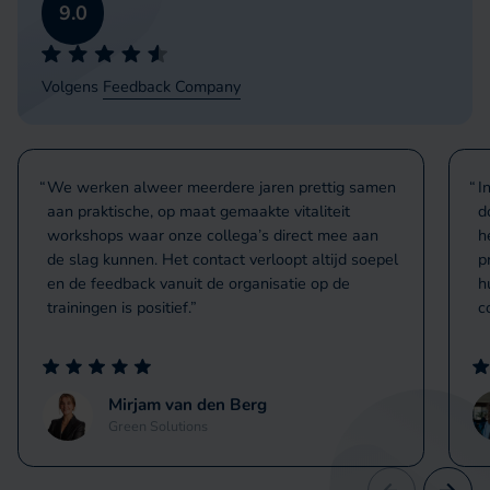
9.0
Volgens
Feedback Company
We werken alweer meerdere jaren prettig samen
I
aan praktische, op maat gemaakte vitaliteit
d
workshops waar onze collega’s direct mee aan
h
de slag kunnen. Het contact verloopt altijd soepel
p
en de feedback vanuit de organisatie op de
h
trainingen is positief.
c
Mirjam van den Berg
Green Solutions