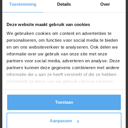
grote groep.. wat nu?
Toestemming
Details
Over
Kan deze workshop ook worden
Deze website maakt gebruik van cookies
uitgevoerd in het Engels?
We gebruiken cookies om content en advertenties te
personaliseren, om functies voor social media te bieden
en om ons websiteverkeer te analyseren. Ook delen we
Kunnen we deze workshop last
informatie over uw gebruik van onze site met onze
minute nog inplannen?
partners voor social media, adverteren en analyse. Deze
partners kunnen deze gegevens combineren met andere
informatie die u aan ze heeft verstrekt of die ze hebben
verzameld op basis van uw gebruik van hun services.
Kunnen we deze incompany workshop
ook online volgen?
Toestaan
Moeten wij op de trainingslocatie nog
ergens aan denken?
Aanpassen