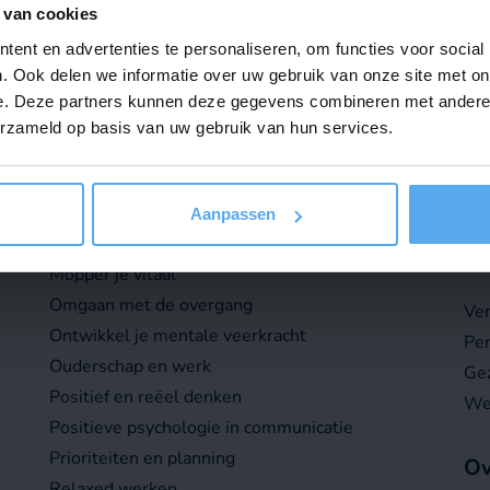
 van cookies
Offerte aanvragen
Contact opn
ent en advertenties te personaliseren, om functies voor social
. Ook delen we informatie over uw gebruik van onze site met on
e. Deze partners kunnen deze gegevens combineren met andere i
Of bel ons op
030 – 227 0734
erzameld op basis van uw gebruik van hun services.
Aanpassen
Wo
Mindfulness op kantoor
Mopper je vitaal
Omgaan met de overgang
Ver
Ontwikkel je mentale veerkracht
Per
Ouderschap en werk
Gez
Positief en reëel denken
We
Positieve psychologie in communicatie
Prioriteiten en planning
Ov
Relaxed werken