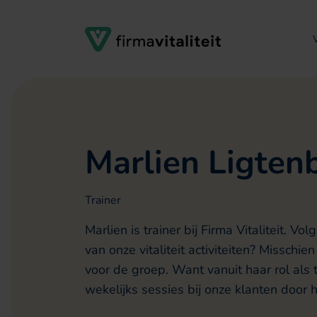
Verder naar navigatie
Ga naar hoofdinhoud
Footer
Marlien Ligten
Trainer
Marlien is trainer bij Firma Vitaliteit. Vo
van onze vitaliteit activiteiten? Misschi
voor de groep. Want vanuit haar rol als t
wekelijks sessies bij onze klanten door 