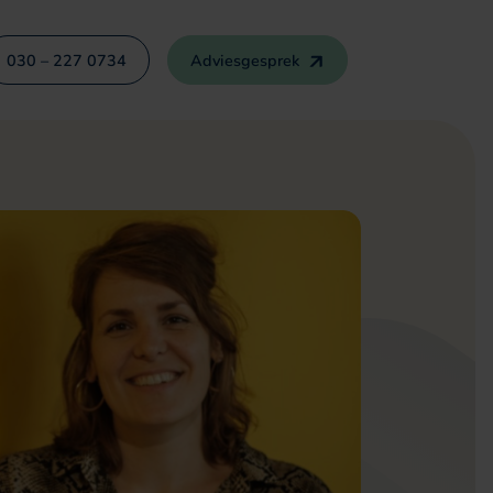
030 – 227 0734
Adviesgesprek