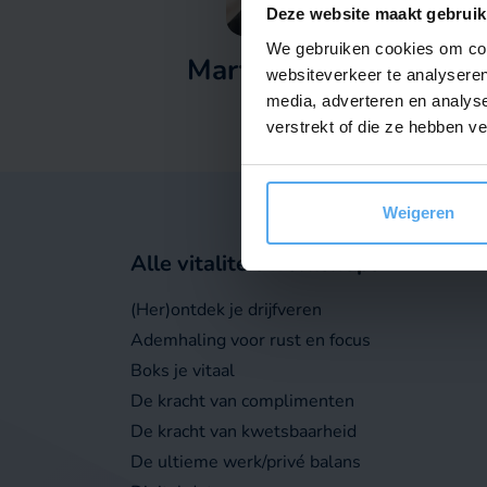
Deze website maakt gebruik
We gebruiken cookies om cont
Martijn Revenboer
websiteverkeer te analyseren
media, adverteren en analys
Workshop adviseur
verstrekt of die ze hebben v
Weigeren
Alle vitaliteit workshops
(Her)ontdek je drijfveren
Ademhaling voor rust en focus
Boks je vitaal
De kracht van complimenten
De kracht van kwetsbaarheid
De ultieme werk/privé balans