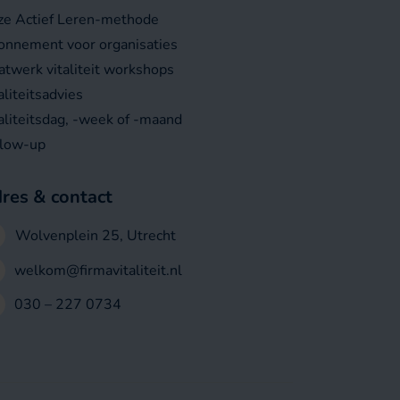
ze Actief Leren-methode
nnement voor organisaties
twerk vitaliteit workshops
aliteitsadvies
aliteitsdag, -week of -maand
llow-up
res & contact
Wolvenplein 25, Utrecht
welkom@firmavitaliteit.nl
030 – 227 0734