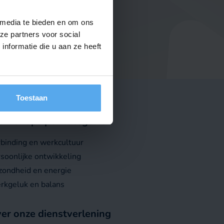
emen
 media te bieden en om ons
ze partners voor social
nformatie die u aan ze heeft
Toestaan
rkshops per categorie
binding en werkcultuur
soonlijke ontwikkeling
ondheid en energie
rkgeluk en balans
er onze dienstverlening