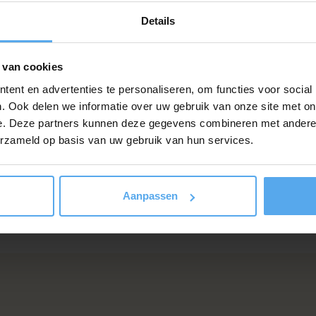
feedback vanuit de organisatie op de
Details
trainingen is positief.
 van cookies
ent en advertenties te personaliseren, om functies voor social
Mirjam van den Berg
. Ook delen we informatie over uw gebruik van onze site met on
Green Solutions
e. Deze partners kunnen deze gegevens combineren met andere i
erzameld op basis van uw gebruik van hun services.
Aanpassen