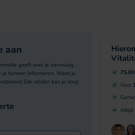
te aan
Hierom
Vitalit
nformatie geeft over je aanvraag.
75.0
e je kunnen informeren. Weet je
probleem! Die velden kan je leeg
Voor
Gemid
erte
Altijd
n van het formulier