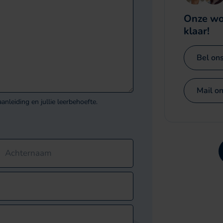
Onze wo
klaar!
n moet niet worden gewijzigd.
Bel on
Mail on
anleiding en jullie leerbehoefte.
Achternaam