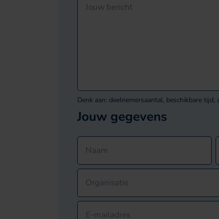
Jouw bericht
Favorieten
Dit veld is bedoeld voor validatiedoeleinden e
Denk aan: deelnemersaantal, beschikbare tijd, a
Jouw gegevens
Naam
Organisatie
E-mailadres