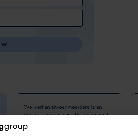
uren
We werken alweer meerdere jaren
prettig samen aan praktische, op maat
gemaakte vitaliteit workshops waar onze
collega’s direct mee aan de slag kunnen.
Het contact verloopt altijd soepel en de