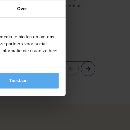
humorvolle manier uit te dagen om uit
erg posit
Over
onze comfortzone te stappen.
daarom z
 media te bieden en om ons
Anne-Mareike Schol
ze partners voor social
NBG
nformatie die u aan ze heeft
Toestaan