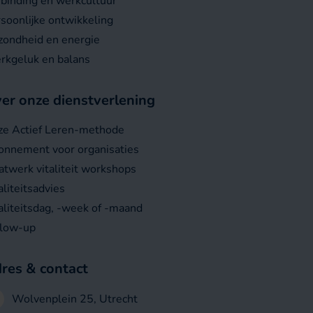
binding en werkcultuur
soonlijke ontwikkeling
ondheid en energie
rkgeluk en balans
er onze dienstverlening
ze Actief Leren-methode
nnement voor organisaties
twerk vitaliteit workshops
aliteitsadvies
aliteitsdag, -week of -maand
llow-up
res & contact
Wolvenplein 25, Utrecht