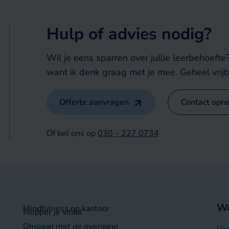
Hulp of advies nodig?
Wil je eens sparren over jullie leerbehoeft
want ik denk graag met je mee. Geheel vrijb
Offerte aanvragen
Contact opn
Of bel ons op
030 – 227 0734
Wo
Mindfulness op kantoor
Mopper je vitaal
Omgaan met de overgang