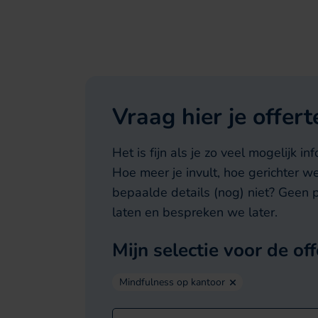
Vraag hier je offer
Het is fijn als je zo veel mogelijk i
Hoe meer je invult, hoe gerichter w
bepaalde details (nog) niet? Geen 
laten en bespreken we later.
Mijn selectie voor de off
Mindfulness op kantoor
Dit veld is verborgen bij het bekijke
Company