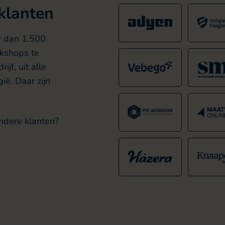
 klanten
r dan 1.500
rkshops te
ijf, uit alle
ië. Daar zijn
ndere klanten?