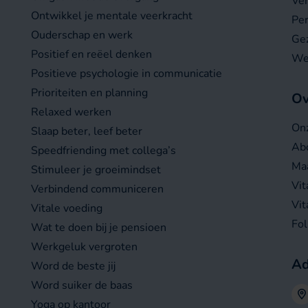
Ver
Ontwikkel je mentale veerkracht
Per
Ouderschap en werk
Gez
Positief en reëel denken
We
Positieve psychologie in communicatie
Prioriteiten en planning
Ov
Relaxed werken
On
Slaap beter, leef beter
Abo
Speedfriending met collega’s
Maa
Stimuleer je groeimindset
Vit
Verbindend communiceren
Vit
Vitale voeding
Fo
Wat te doen bij je pensioen
Werkgeluk vergroten
Ad
Word de beste jij
Word suiker de baas
Yoga op kantoor