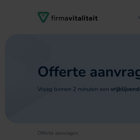
Verder naar navigatie
Ga naar hoofdinhoud
Footer
Offerte aanvra
Vraag binnen 2 minuten een
vrijblijven
Offerte aanvragen