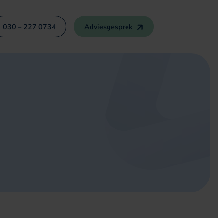
030 – 227 0734
Adviesgesprek