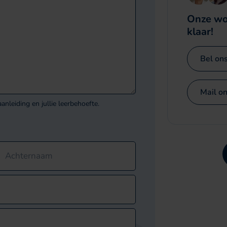
Onze wo
klaar!
n moet niet worden gewijzigd.
Bel on
Mail on
anleiding en jullie leerbehoefte.
Achternaam