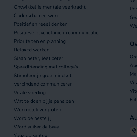
Ver
Ontwikkel je mentale veerkracht
Per
Ouderschap en werk
Gez
Positief en reëel denken
We
Positieve psychologie in communicatie
Prioriteiten en planning
Ov
Relaxed werken
On
Slaap beter, leef beter
Abo
Speedfriending met collega’s
Maa
Stimuleer je groeimindset
Vit
Verbindend communiceren
Vit
Vitale voeding
Fo
Wat te doen bij je pensioen
Werkgeluk vergroten
Ad
Word de beste jij
Word suiker de baas
Yoga op kantoor