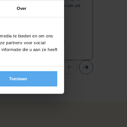
humorvolle manier uit te dagen om uit
erg posit
Over
onze comfortzone te stappen.
daarom z
 media te bieden en om ons
Anne-Mareike Schol
ze partners voor social
NBG
nformatie die u aan ze heeft
Toestaan