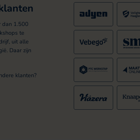
 klanten
r dan 1.500
rkshops te
ijf, uit alle
ië. Daar zijn
ndere klanten?