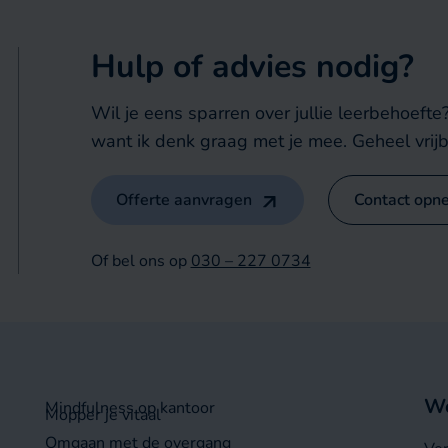
Hulp of advies nodig?
Wil je eens sparren over jullie leerbehoeft
want ik denk graag met je mee. Geheel vrijb
Offerte aanvragen
Contact opn
Of bel ons op
030 – 227 0734
Wo
Mindfulness op kantoor
Mopper je vitaal
Omgaan met de overgang