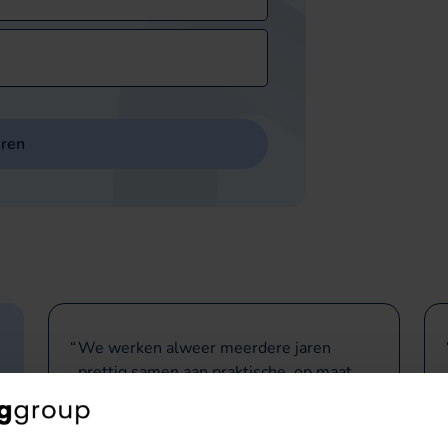
uren
We werken alweer meerdere jaren
prettig samen aan praktische, op maat
gemaakte vitaliteit workshops waar onze
collega’s direct mee aan de slag kunnen.
Het contact verloopt altijd soepel en de