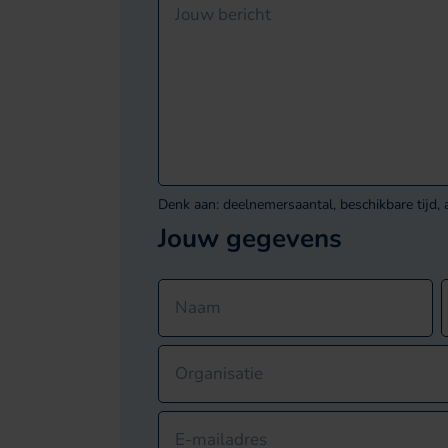
Jouw bericht
Favorieten
Dit veld is bedoeld voor validatiedoeleinden e
Denk aan: deelnemersaantal, beschikbare tijd, a
Jouw gegevens
Naam
Organisatie
E-mailadres