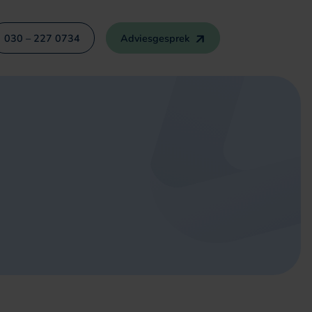
030 – 227 0734
Adviesgesprek