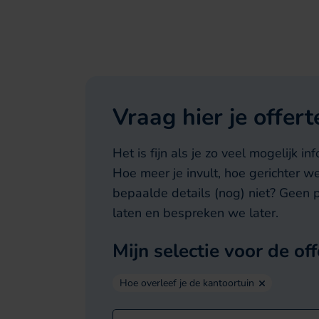
Vraag hier je offer
Het is fijn als je zo veel mogelijk i
Hoe meer je invult, hoe gerichter w
bepaalde details (nog) niet? Geen 
laten en bespreken we later.
Mijn selectie voor de off
Hoe overleef je de kantoortuin
Dit veld is verborgen bij het bekijke
LinkedIn