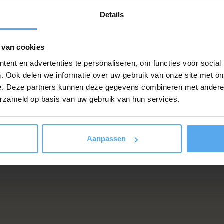
feedback vanuit de organisatie op de
Details
trainingen is positief.
 van cookies
ent en advertenties te personaliseren, om functies voor social
Mirjam van den Berg
. Ook delen we informatie over uw gebruik van onze site met on
Green Solutions
e. Deze partners kunnen deze gegevens combineren met andere i
erzameld op basis van uw gebruik van hun services.
Aanpassen