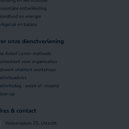
binding en werkcultuur
soonlijke ontwikkeling
ondheid en energie
rkgeluk en balans
er onze dienstverlening
ze Actief Leren-methode
nnement voor organisaties
twerk vitaliteit workshops
aliteitsadvies
aliteitsdag, -week of -maand
llow-up
res & contact
Wolvenplein 25, Utrecht