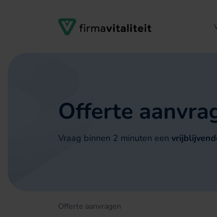
Verder naar navigatie
Ga naar hoofdinhoud
Footer
Offerte aanvra
Vraag binnen 2 minuten een
vrijblijven
Offerte aanvragen