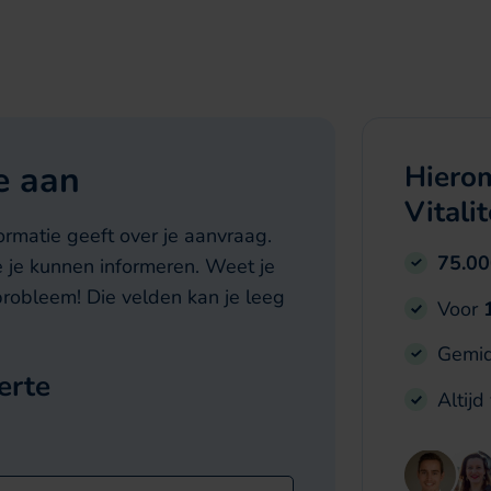
te aan
Hierom
Vitalit
nformatie geeft over je aanvraag.
75.0
e je kunnen informeren. Weet je
probleem! Die velden kan je leeg
Voor
Gemid
erte
Altijd
n van het formulier