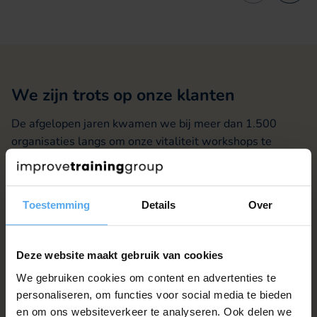
We zijn trots op onze klanten
De afgelopen jaren kwamen we bij meer dan 1.500
organisaties langs om onze vitaliteit workshops te
organiseren. Van corporate tot familiebedrijf, uit alle
sectoren en door heel Nederland en België. Daar zijn we
heel trots op.
Toestemming
Details
Over
Ben je benieuwd naar de ervaring van andere klanten?
Bekijk dan onze klantcases!
Deze website maakt gebruik van cookies
We gebruiken cookies om content en advertenties te
personaliseren, om functies voor social media te bieden
en om ons websiteverkeer te analyseren. Ook delen we