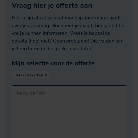
Vraag hier je offerte aan
Het is fijn als je zo veel mogelijk informatie geeft
over je aanvraag. Hoe meer je invult, hoe gerichter
we je kunnen informeren. Weet je bepaalde
details (nog) niet? Geen probleem! Die velden kan
je leeg laten en bespreken we later.
Mijn selectie voor de offerte
Relaxed werken
Dit veld is verborgen bij het bekijken van het formulier
Comments
Jouw bericht
Favorieten
Dit veld is bedoeld voor validatiedoeleinden en moet niet worden gewijzi