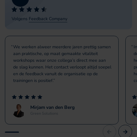
Volgens
Feedback Company
We werken alweer meerdere jaren prettig samen
I
aan praktische, op maat gemaakte vitaliteit
d
workshops waar onze collega’s direct mee aan
h
de slag kunnen. Het contact verloopt altijd soepel
p
en de feedback vanuit de organisatie op de
h
trainingen is positief.
c
Mirjam van den Berg
Green Solutions